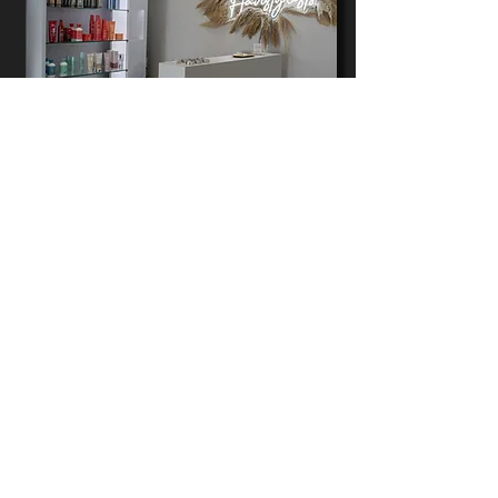
Wie hat Ihnen Ihr letzter
Besuch bei uns gefallen?
Wir freuen uns über Ihre
Bewertung!
Damit wir uns kontinuierlich 
verbessern können ist Ihre 
Meinung gefragt.