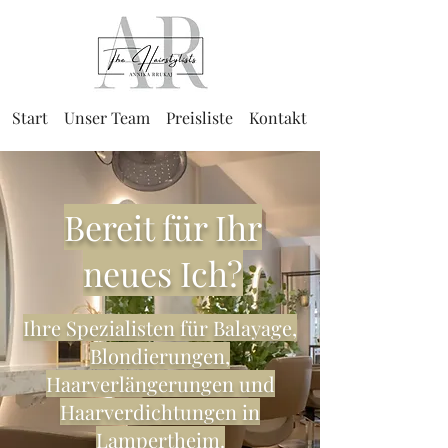
Start
Unser Team
Preisliste
Kontakt
Bereit für Ihr
neues Ich?
Ihre Spezialisten für Balayage,
Blondierungen,
Haarverlängerungen und
Haarverdichtungen in
Lampertheim.